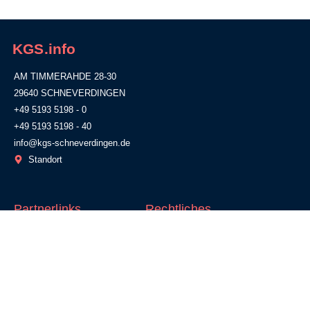
KGS.info
AM TIMMERAHDE 28-30
29640 SCHNEVERDINGEN
+49 5193 5198 - 0
+49 5193 5198 - 40
info@kgs-schneverdingen.de
Standort
Partnerlinks
Rechtliches
IServ
WebUntis
GiroWeb
Impressum
Datenschutz
Schulausfall?
Informationsblatt gemäß Art. 13
Naturpark Lüneburger Heide
ff. DSGVO
Leuphana Universität Lüneburg
Förderverein
Alumni