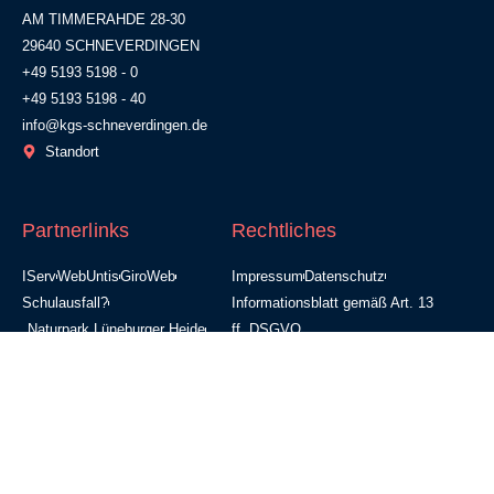
AM TIMMERAHDE 28-30
29640 SCHNEVERDINGEN
+49 5193 5198 - 0
+49 5193 5198 - 40
info@kgs-schneverdingen.de
Standort
Partnerlinks
Rechtliches
IServ
WebUntis
GiroWeb
Impressum
Datenschutz
Schulausfall?
Informationsblatt gemäß Art. 13
Naturpark Lüneburger Heide
ff. DSGVO
Leuphana Universität Lüneburg
Förderverein
Alumni