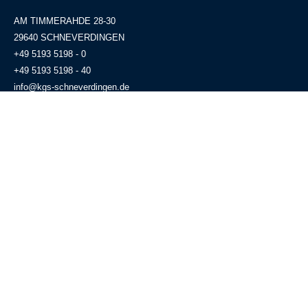
AM TIMMERAHDE 28-30
29640 SCHNEVERDINGEN
+49 5193 5198 - 0
+49 5193 5198 - 40
info@kgs-schneverdingen.de
Standort
Partnerlinks
Rechtliches
IServ
WebUntis
GiroWeb
Impressum
Datenschutz
Schulausfall?
Informationsblatt gemäß Art. 13
Naturpark Lüneburger Heide
ff. DSGVO
Leuphana Universität Lüneburg
Förderverein
Alumni