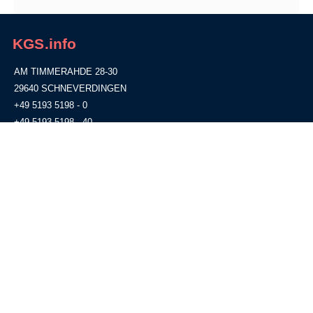
KGS.info
AM TIMMERAHDE 28-30
29640 SCHNEVERDINGEN
+49 5193 5198 - 0
+49 5193 5198 - 40
info@kgs-schneverdingen.de
Standort
Partnerlinks
Rechtliches
IServ
WebUntis
GiroWeb
Impressum
Datenschutz
Schulausfall?
Informationsblatt gemäß Art. 13
Naturpark Lüneburger Heide
ff. DSGVO
Leuphana Universität Lüneburg
Förderverein
Alumni