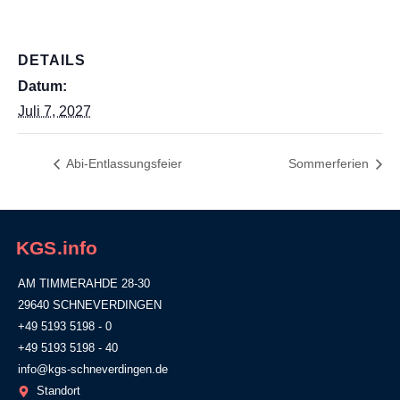
DETAILS
Datum:
Juli 7, 2027
Abi-Entlassungsfeier
Sommerferien
KGS.info
AM TIMMERAHDE 28-30
29640 SCHNEVERDINGEN
+49 5193 5198 - 0
+49 5193 5198 - 40
info@kgs-schneverdingen.de
Standort