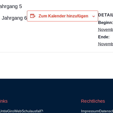
ahrgang 5
DETAI
Zum Kalender hinzufügen
 Jahrgang 6
Beginn
Novemb
Ende:
Novemb
inks
Rechtliches
ntis
GiroWeb
Schulausfall?
Impressum
Datensc