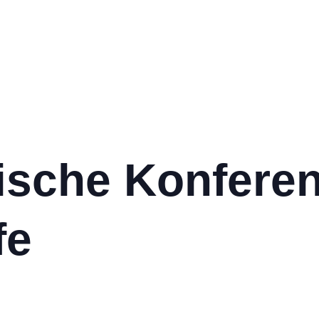
ische Konfere
fe