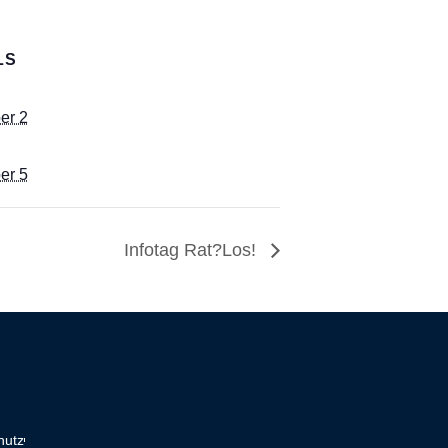
LS
:
er 2
er 5
Infotag Rat?Los!
hutz