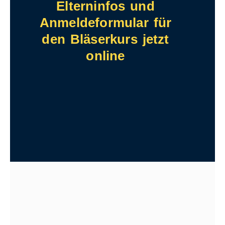
Elterninfos und
Anmeldeformular für
den Bläserkurs jetzt
online