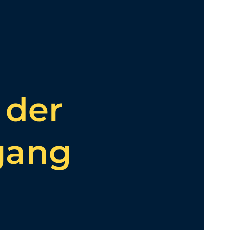
 der
gang