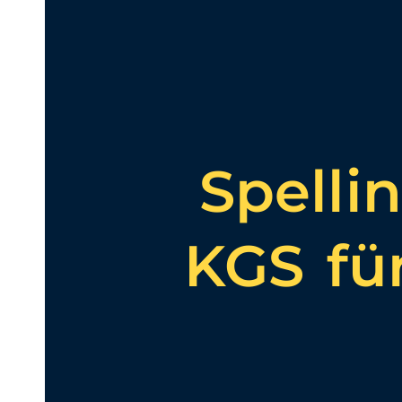
Spelli
KGS fü