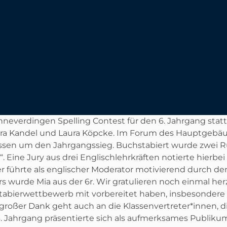
verdingen Spelling Contest für den 6. Jahrgang statt. 
ra Kandel und Laura Köpcke. Im Forum des Hauptgebäu
lassen um den Jahrgangssieg. Buchstabiert wurde zwei 
“. Eine Jury aus drei Englischlehrkräften notierte hierb
r führte als englischer Moderator motivierend durch de
ers wurde Mia aus der 6r. Wir gratulieren noch einmal h
abierwettbewerb mit vorbereitet haben, insbesondere b
 großer Dank geht auch an die Klassenvertreter*innen, di
6. Jahrgang präsentierte sich als aufmerksames Publikum