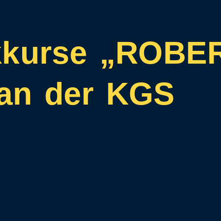
kkurse „ROBE
an der KGS