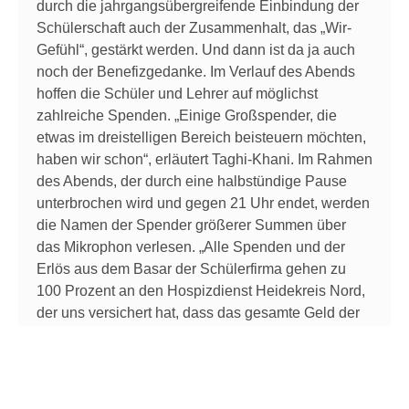
durch die jahrgangsübergreifende Einbindung der
Schülerschaft auch der Zusammenhalt, das „Wir-
Gefühl“, gestärkt werden. Und dann ist da ja auch
noch der Benefizgedanke. Im Verlauf des Abends
hoffen die Schüler und Lehrer auf möglichst
zahlreiche Spenden. „Einige Großspender, die
etwas im dreistelligen Bereich beisteuern möchten,
haben wir schon“, erläutert Taghi-Khani. Im Rahmen
des Abends, der durch eine halbstündige Pause
unterbrochen wird und gegen 21 Uhr endet, werden
die Namen der Spender größerer Summen über
das Mikrophon verlesen. „Alle Spenden und der
Erlös aus dem Basar der Schülerfirma gehen zu
100 Prozent an den Hospizdienst Heidekreis Nord,
der uns versichert hat, dass das gesamte Geld der
Kinderhospizarbeit zugute kommen wird“, so Taghi-
Khani. Und weiter: „Im Hospizdienst Heidekreis
Nord sind 20 Ehrenamtliche tätig, die unglaublich
wichtige Arbeit leisten.“ Gegen Ende der