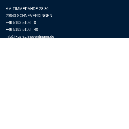
AM TIMMERAHDE 28-30
29640 SCHNEVERDINGEN
+49 5193 5198 - 0
+49 5193 5198 - 40
info@kgs-schneverdingen.de
Standort
Partnerlinks
Rechtliches
IServ
WebUntis
GiroWeb
Impressum
Datenschutz
Schulausfall?
Informationsblatt gemäß Art. 13
Naturpark Lüneburger Heide
ff. DSGVO
Leuphana Universität Lüneburg
Förderverein
Alumni