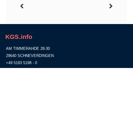
KGS.info
AM TIMMERAHDE 28-30
29640 SCHNEVERDINGEN
+49 5193 5198 - 0
+49 5193 5198 - 40
info@kgs-schneverdingen.de
Standort
Partnerlinks
Rechtliches
IServ
WebUntis
GiroWeb
Impressum
Datenschutz
Schulausfall?
Informationsblatt gemäß Art. 13
Naturpark Lüneburger Heide
ff. DSGVO