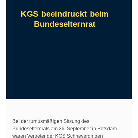
KGS beeindruckt beim
Bundeselternrat
Bei der turnusmäßigen Sitzung des
Bundeselternrats am 26. September in Potsdam
waren Vertreter der KGS Schneverdingen