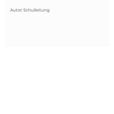
Autor: Schulleitung
KGS.info
AM TIMMERAHDE 28-30
29640 SCHNEVERDINGEN