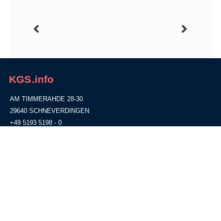
KGS.info
AM TIMMERAHDE 28-30
29640 SCHNEVERDINGEN
+49 5193 5198 - 0
+49 5193 5198 - 40
info@kgs-schneverdingen.de
Standort
Partnerlinks
Rechtliches
IServ
WebUntis
GiroWeb
Impressum
Datenschutz