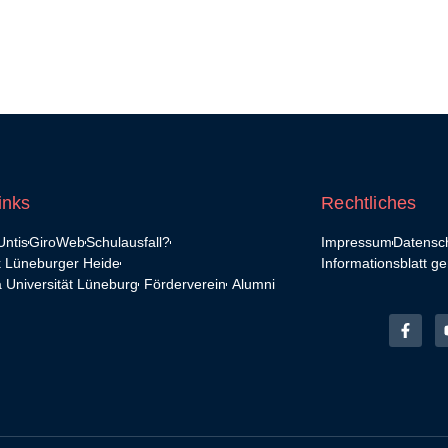
inks
Rechtliches
ntis
GiroWeb
Schulausfall?
Impressum
Datensc
k Lüneburger Heide
Informationsblatt g
 Universität Lüneburg
Förderverein
Alumni