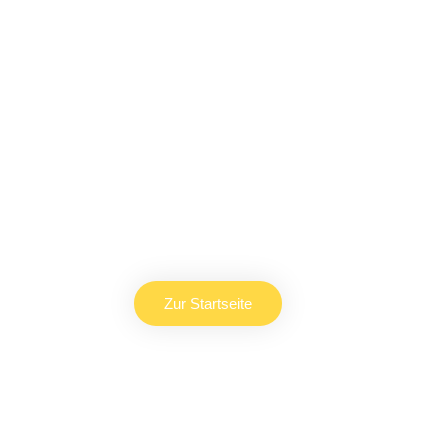
Vertippt?
Die aufgerufene Seite existiert leider nicht.Klicke
auf den Link und komm zu unserer Startseite.
Zur Startseite