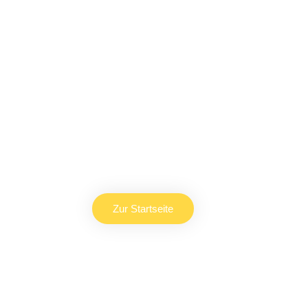
Vertippt?
Die aufgerufene Seite existiert leider nicht.Klicke
auf den Link und komm zu unserer Startseite.
Zur Startseite