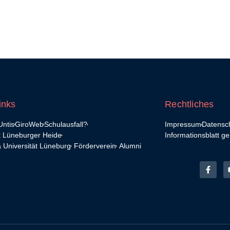
inks
Rechtliches
ntis
GiroWeb
Schulausfall?
Impressum
Datensc
k Lüneburger Heide
Informationsblatt g
 Universität Lüneburg
Förderverein
Alumni