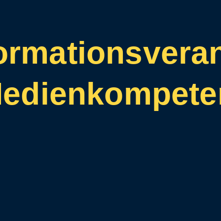
formationsvera
Medienkompete