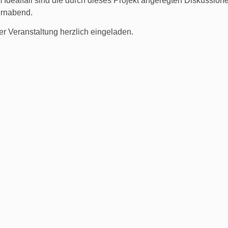
 Idealfall sind die durch dieses Projekt angeregten Diskussion
ernabend.
er Veranstaltung herzlich eingeladen.