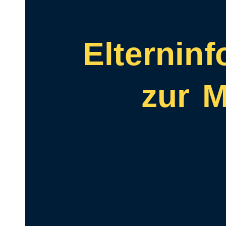
Elternin
zur 