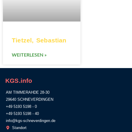
Tietzel, Sebastian
WEITERLESEN »
KGS.info
AM TIMMERAHDE 28-30
29640 SCHNEVERDINGEN
+49 5193 5198 - 0
+49 5193 5198 - 40
info@kgs-schneverdingen.de
Standort