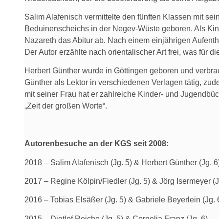
Salim Alafenisch vermittelte den fünften Klassen mit s
Beduinenscheichs in der Negev-Wüste geboren. Als Kind h
Nazareth das Abitur ab. Nach einem einjährigen Aufenthal
Der Autor erzählte nach orientalischer Art frei, was für
Herbert Günther wurde in Göttingen geboren und verbr
Günther als Lektor in verschiedenen Verlagen tätig, zude
mit seiner Frau hat er zahlreiche Kinder- und Jugendbüc
„Zeit der großen Worte“.
Autorenbesuche an der KGS seit 2008:
2018 – Salim Alafenisch (Jg. 5) & Herbert Günther (Jg. 6
2017 – Regine Kölpin/Fiedler (Jg. 5) & Jörg Isermeyer (J
2016 – Tobias Elsäßer (Jg. 5) & Gabriele Beyerlein (Jg. 
2015 – Dietlof Reiche (Jg. 5) & Cornelia Franz (Jg. 6)